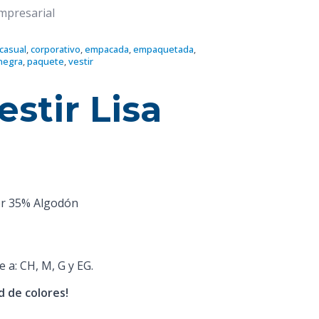
Empresarial
casual
,
corporativo
,
empacada
,
empaquetada
,
negra
,
paquete
,
vestir
stir Lisa
er 35% Algodón
e a: CH, M, G y EG.
 de colores!