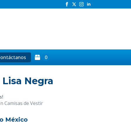
h
ontáctanos
0
 Lisa Negra
s!
en Camisas de Vestir
o México