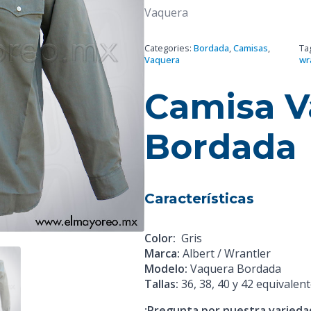
Vaquera
Categories:
Bordada
,
Camisas
,
Ta
Vaquera
wr
Camisa V
Bordada
Características
Color:
Gris
Marca:
Albert / Wrantler
Modelo:
Vaquera Bordada
Tallas:
36, 38, 40 y 42 equivalent
¡Pregunta por nuestra variedad