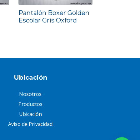
Pantalón Boxer Golden
Falda Escola
Escolar Gris Oxford
Madres Casi
Oxford
Ubicación
Nosotros
Productos
Ubicación
Aviso de Privacidad