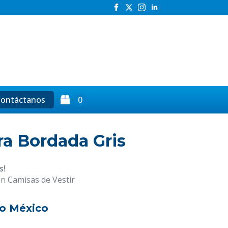
h
ontáctanos
0
a Bordada Gris
s!
en Camisas de Vestir
o México