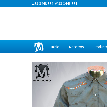
33 3448 3314
33 3448 3314
Inicio
Nosotros
Product