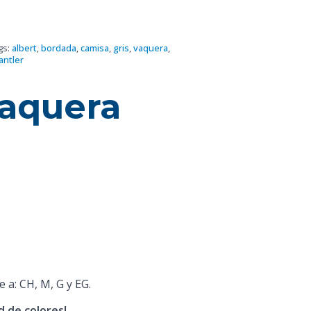
gs:
albert
,
bordada
,
camisa
,
gris
,
vaquera
,
antler
aquera
e a: CH, M, G y EG.
 de colores!