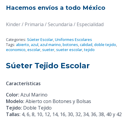
Hacemos envíos a todo México
Kinder / Primaria / Secundaria / Especialidad
Categories:
Súeter Escolar
,
Uniformes Escolares
Tags:
abierto
,
azul
,
azul marino
,
botones
,
calidad
,
doble tejido
,
economico
,
escolar
,
sueter
,
sueter escolar
,
tejido
Súeter Tejido Escolar
Características
Color:
Azul Marino
Modelo:
Abierto con Botones y Bolsas
Tejido:
Doble Tejido
Tallas:
4, 6, 8, 10, 12, 14, 16, 30, 32, 34, 36, 38, 40 y 42