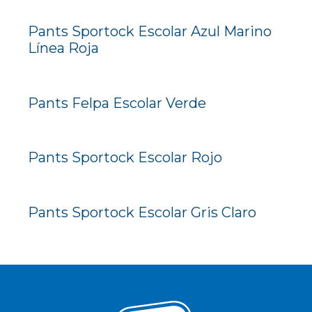
Pants Sportock Escolar Azul Marino
Línea Roja
Pants Felpa Escolar Verde
Pants Sportock Escolar Rojo
Pants Sportock Escolar Gris Claro