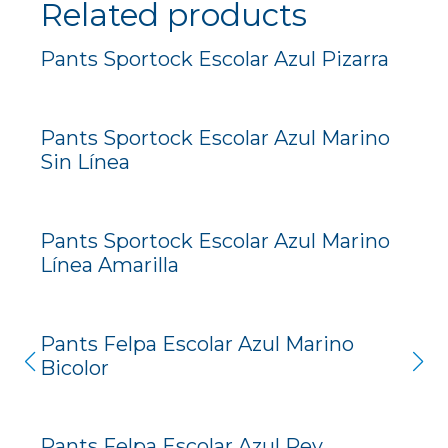
Related products
Pants Sportock Escolar Azul Pizarra
Pants Sportock Escolar Azul Marino
Sin Línea
Pants Sportock Escolar Azul Marino
Línea Amarilla
Pants Felpa Escolar Azul Marino
Bicolor
Pants Felpa Escolar Azul Rey