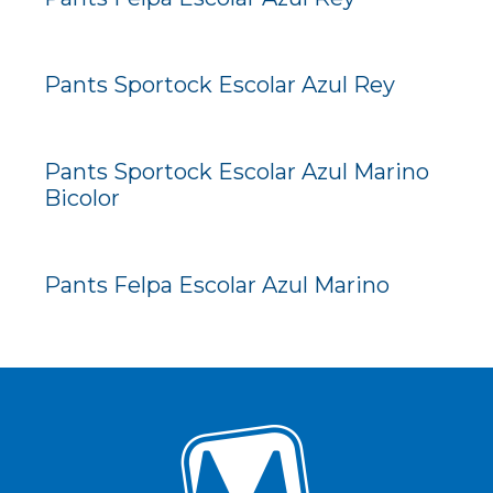
Pants Sportock Escolar Azul Rey
Pants Sportock Escolar Azul Marino
Bicolor
Pants Felpa Escolar Azul Marino