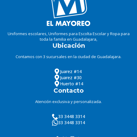
Uniformes escolares, Uniformes para Escolta Escolar y Ropa para
toda la familia en Guadalajara,
Ubicación
Contamos con 3 sucursales en la ciudad de Guadalajara.
Juarez #14
Juarez #30
Huerto #14
Contacto
Atención exclusiva y personalizada.
33 3448 3314
33 3448 3314