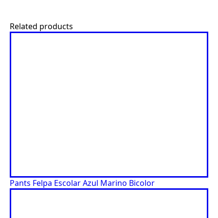
Related products
Pants Felpa Escolar Azul Marino Bicolor