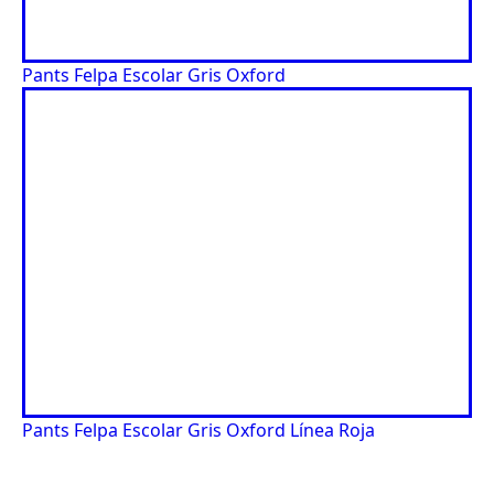
Pants Felpa Escolar Gris Oxford
Pants Felpa Escolar Gris Oxford Línea Roja