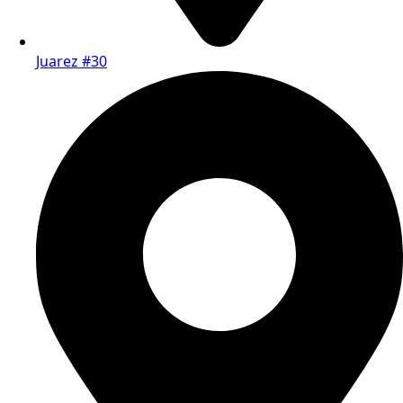
Juarez #30