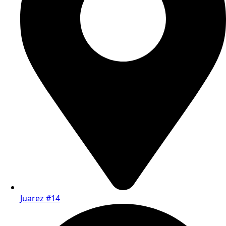
Juarez #14