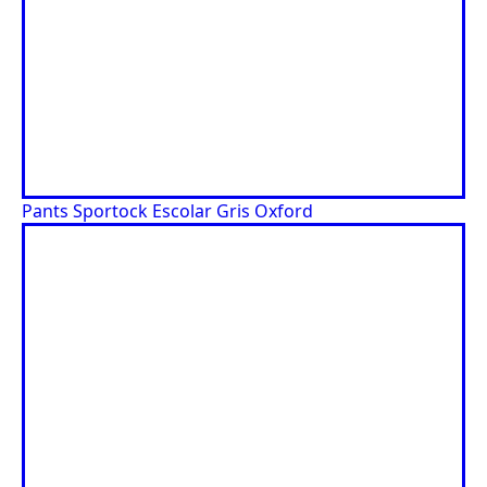
Pants Sportock Escolar Gris Oxford