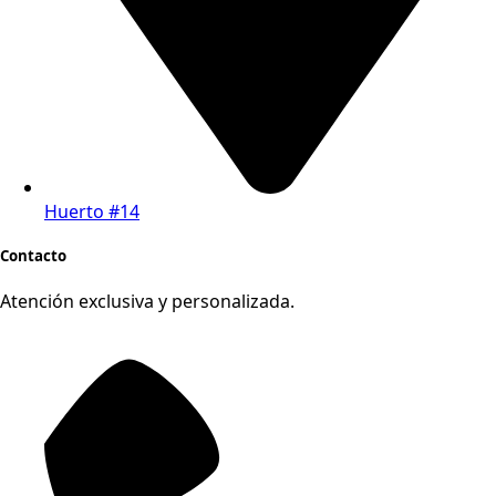
Huerto #14
Contacto
Atención exclusiva y personalizada.