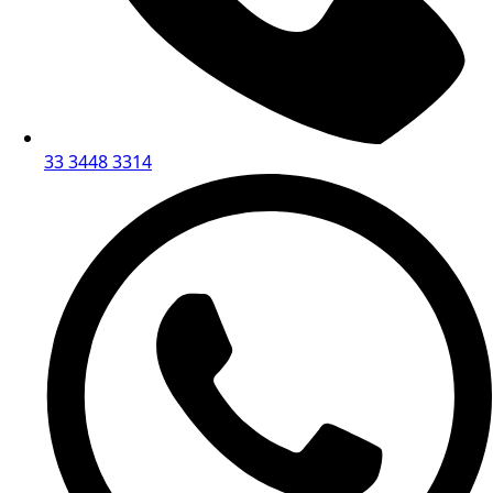
33 3448 3314