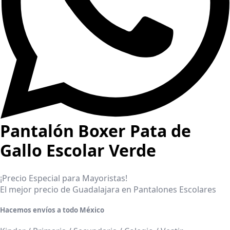
Pantalón Boxer Pata de
Gallo Escolar Verde
¡Precio Especial para Mayoristas!
El mejor precio de Guadalajara en Pantalones Escolares
Hacemos envíos a todo México