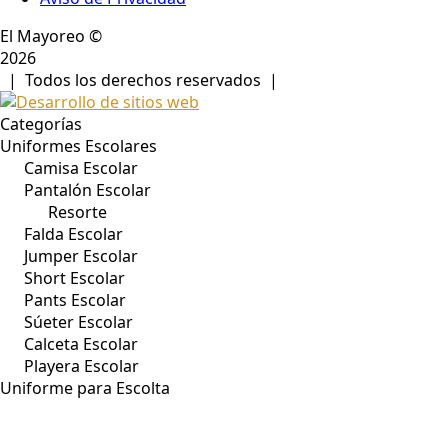
El Mayoreo ©
2026
| Todos los derechos reservados |
Desarrollado por
Categorías
Uniformes Escolares
Camisa Escolar
Pantalón Escolar
Resorte
Falda Escolar
Jumper Escolar
Short Escolar
Pants Escolar
Súeter Escolar
Calceta Escolar
Playera Escolar
Uniforme para Escolta