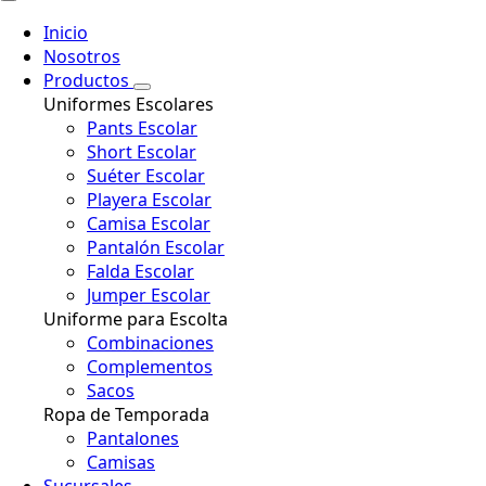
Inicio
Nosotros
Productos
Uniformes Escolares
Pants Escolar
Short Escolar
Suéter Escolar
Playera Escolar
Camisa Escolar
Pantalón Escolar
Falda Escolar
Jumper Escolar
Uniforme para Escolta
Combinaciones
Complementos
Sacos
Ropa de Temporada
Pantalones
Camisas