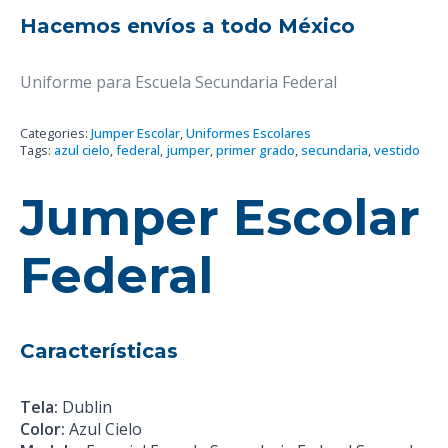
Hacemos envíos a todo México
Uniforme para Escuela Secundaria Federal
Categories:
Jumper Escolar
,
Uniformes Escolares
Tags:
azul cielo
,
federal
,
jumper
,
primer grado
,
secundaria
,
vestido
Jumper Escolar
Federal
Características
Tela:
Dublin
Color:
Azul Cielo