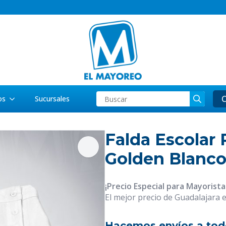
Searc
C
os
Sucursales
for:
Falda Escolar 
Golden Blanc
¡Precio Especial para Mayorista
El mejor precio de Guadalajara 
Hacemos envíos a tod