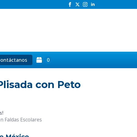
h
ontáctanos
0
Plisada con Peto
o
s!
en Faldas Escolares
o México