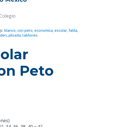
 Colegio
gs:
blanco
,
con peto
,
economica
,
escolar
,
falda
,
lden
,
plisada
,
tablones
olar
con Peto
ones)
32, 34, 36, 38, 40 y 42.