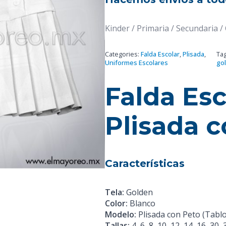
Kinder / Primaria / Secundaria /
Categories:
Falda Escolar
,
Plisada
,
Ta
Uniformes Escolares
go
Falda Esc
Plisada 
Características
Tela:
Golden
Color:
Blanco
Modelo:
Plisada con Peto (Tabl
Tallas:
4, 6, 8, 10, 12, 14, 16, 30, 