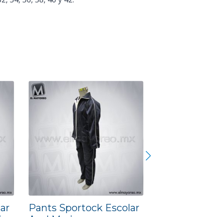
ar
Pants Sportock Escolar
Pants Sport