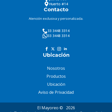
Huerto #14
Contacto
Atención exclusiva y personalizada.
33 3448 3314
33 3448 3314
Ubicación
Nosotros
Productos
Ubicación
Aviso de Privacidad
El Mayoreo ©
2026