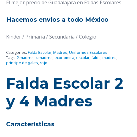
El mejor precio de Guadalajara en Faldas Escolares
Hacemos envíos a todo México
Kinder / Primaria / Secundaria / Colegio
Categories:
Falda Escolar
,
Madres
,
Uniformes Escolares
Tags:
2 madres
,
4 madres
,
economica
,
escolar
,
falda
,
madres
,
principe de gales
,
rojo
Falda Escolar 2
y 4 Madres
Características