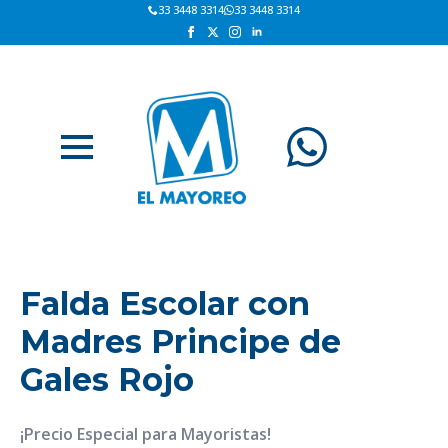
33 3448 3314
33 3448 3314
Falda Escolar con
Madres Principe de
Gales Rojo
¡Precio Especial para Mayoristas!