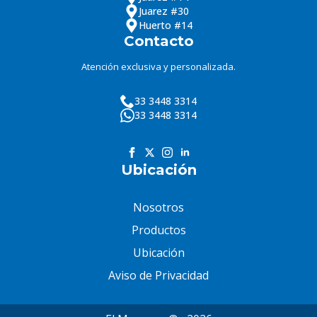
Juarez #30
Huerto #14
Contacto
Atención exclusiva y personalizada.
33 3448 3314
33 3448 3314
Ubicación
Nosotros
Productos
Ubicación
Aviso de Privacidad