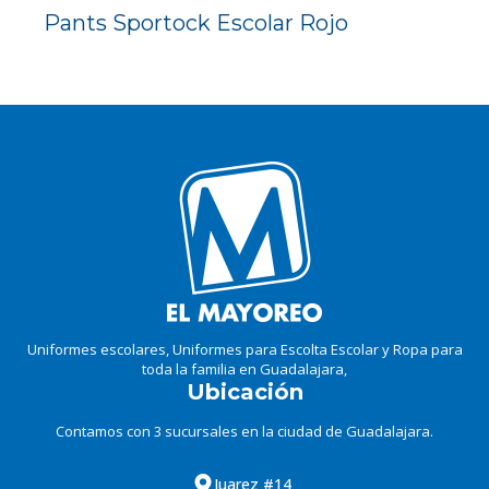
Pants Sportock Escolar Rojo
Uniformes escolares, Uniformes para Escolta Escolar y Ropa para
toda la familia en Guadalajara,
Ubicación
Contamos con 3 sucursales en la ciudad de Guadalajara.
Juarez #14