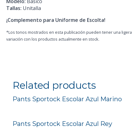
Modelo:
Básico
Tallas:
Unitalla
¡Complemento para Uniforme de Escolta!
*Los tonos mostrados en esta publicación pueden tener una ligera
variación con los productos actualmente en stock.
Related products
Pants Sportock Escolar Azul Marino
Pants Sportock Escolar Azul Rey