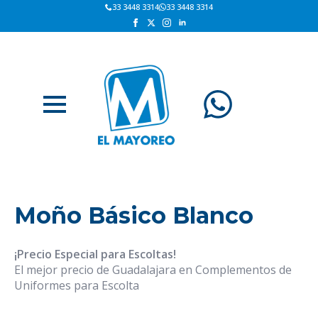
33 3448 3314
33 3448 3314
Moño Básico Blanco
¡Precio Especial para Escoltas!
El mejor precio de Guadalajara en Complementos de
Uniformes para Escolta