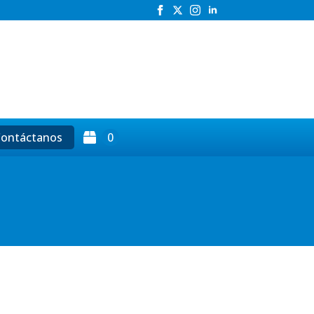
h
ontáctanos
0