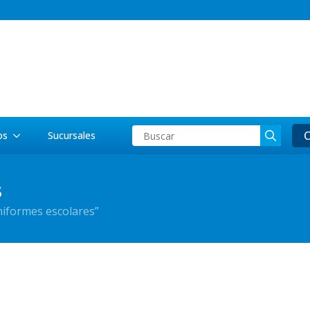
Searc
C
os
Sucursales
for:
s
niformes escolares”