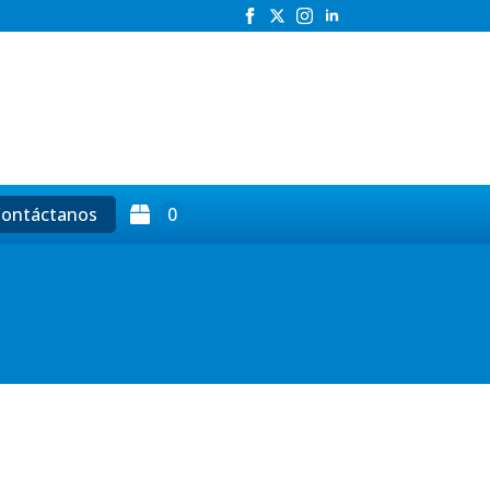
h
ontáctanos
0