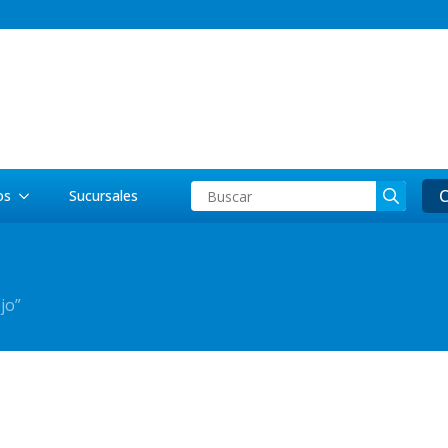
Searc
C
os
Sucursales
for:
jo”