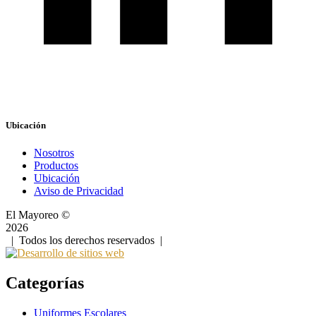
Ubicación
Nosotros
Productos
Ubicación
Aviso de Privacidad
El Mayoreo ©
2026
| Todos los derechos reservados |
Desarrollado por
Categorías
Uniformes Escolares