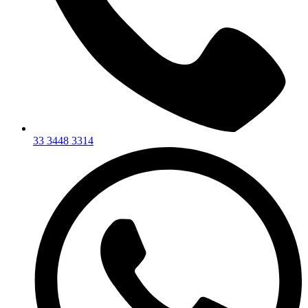
33 3448 3314