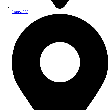
Juarez #30