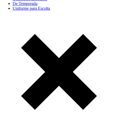
De Temporada
Uniforme para Escolta