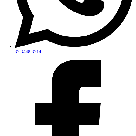
33 3448 3314