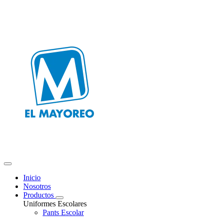
Inicio
Nosotros
Productos
Uniformes Escolares
Pants Escolar