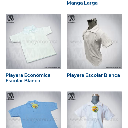
Manga Larga
Playera Económica
Playera Escolar Blanca
Escolar Blanca