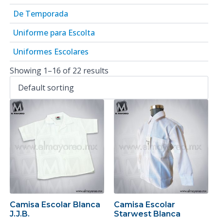
De Temporada
Uniforme para Escolta
Uniformes Escolares
Showing 1–16 of 22 results
Camisa Escolar Blanca
Camisa Escolar
J.J.B.
Starwest Blanca