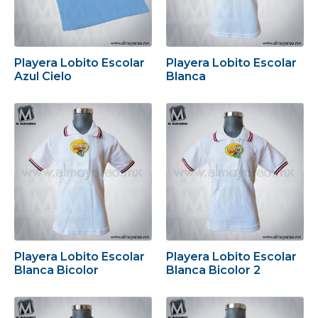
Playera Lobito Escolar
Playera Lobito Escolar
Azul Cielo
Blanca
Playera Lobito Escolar
Playera Lobito Escolar
Blanca Bicolor
Blanca Bicolor 2