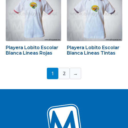
Playera Lobito Escolar
Playera Lobito Escolar
Blanca Líneas Rojas
Blanca Líneas Tintas
1
2
→